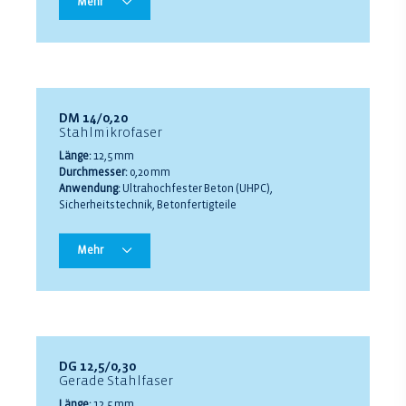
Mehr
DM 14/0,20
Stahlmikrofaser
Länge:
12,5 mm
Durchmesser:
0,20 mm
Anwendung:
Ultrahochfester Beton (UHPC),
Sicherheitstechnik, Betonfertigteile
Mehr
DG 12,5/0,30
Gerade Stahlfaser
Länge:
12,5 mm