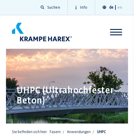
Suchen
Info
de
en
UHPC (Ultrahochfester
Beton)
Sie befinden sich hier:
Fasern
Anwendungen
UHPC