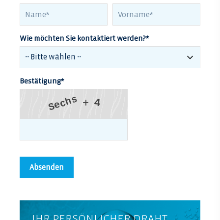
Wie möchten Sie kontaktiert werden?
*
Bestätigung
*
s
h
4
c
e
S
IHR PERSÖNLICHER DRAHT