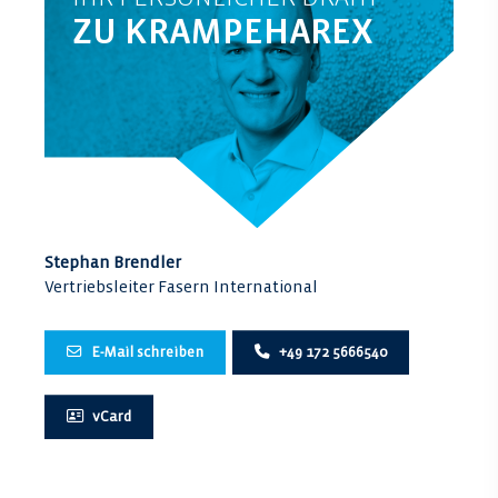
ZU KRAMPEHAREX
Stephan Brendler
Vertriebsleiter Fasern International
E-Mail schreiben
+49 172 5666540
vCard