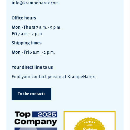
info@krampeharex.com
Office hours
Mon - Thurs
7 a.m. - 5 p.m.
Fri
7 a.m. - 2 p.m.
Shipping times
Mon - Fri
6 a.m. - 2 p.m.
Your direct line to us
Find your contact person at KrampeHarex.
To the contacts