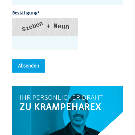
Bestätigung
*
n
e
N
b
e
u
n
e
i
S
IHR PERSÖNLICHER DRAHT
ZU KRAMPEHAREX