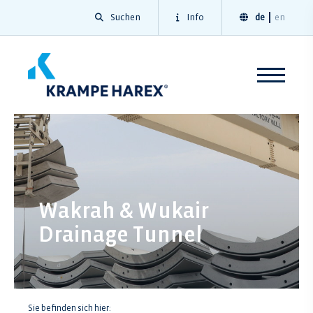
Suchen
Info
de
en
Wakrah & Wukair
Drainage Tunnel
Sie befinden sich hier: