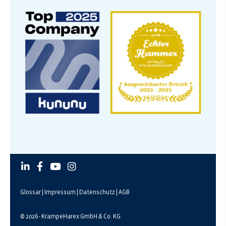
Glossar
|
Impressum
|
Datenschutz
|
AGB
© 2026 - KrampeHarex GmbH & Co. KG